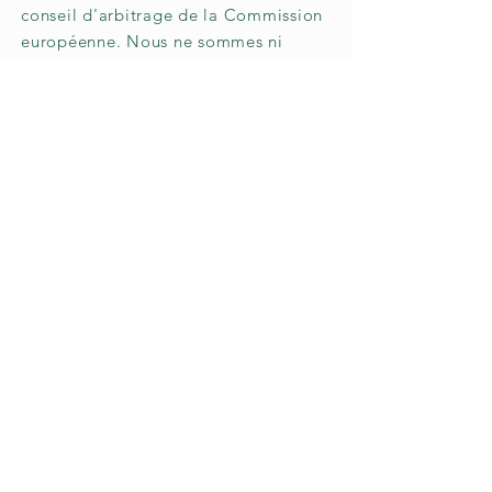
conseil d'arbitrage de la Commission
européenne. Nous ne sommes ni
disposés à, ni obligés de, participer à
une procédure de règlement des
litiges devant un conseil d'arbitrage
de la consommation.
E-mail :
Tél. :
Fax :
Adresse :