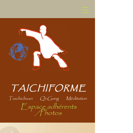
TAICHIFORME
Taichichuan Qi-Gong Méditation
Espace adhérents
/Photos