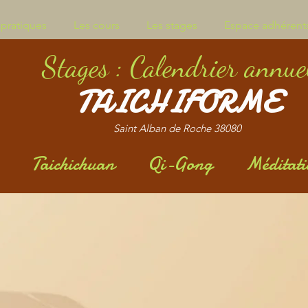
 pratiques
Les cours
Les stages
Espace adhérent
Stages : Calendrier annue
TAICHIFORME
Saint Alban de Roche
38080
Taichichuan Qi-Gong Méditati